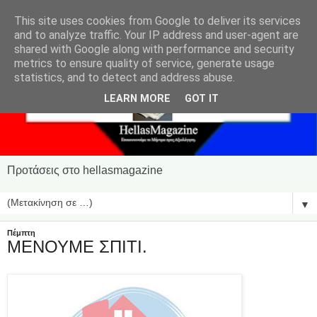
This site uses cookies from Google to deliver its services
and to analyze traffic. Your IP address and user-agent are
shared with Google along with performance and security
metrics to ensure quality of service, generate usage
statistics, and to detect and address abuse.
LEARN MORE
GOT IT
Προτάσεις στο hellasmagazine
▼
Πέμπτη
ΜΕΝΟΥΜΕ ΣΠΙΤΙ.