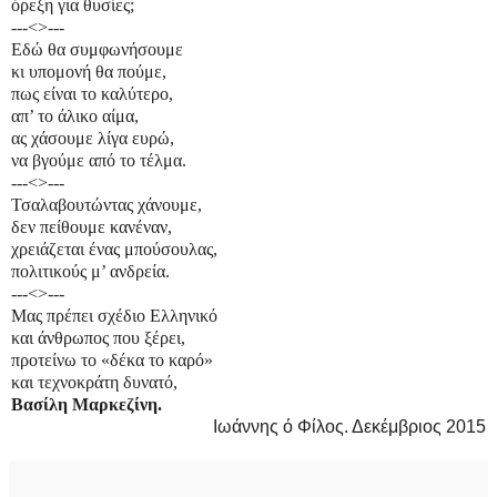
όρεξη για θυσίες;
---
<>
---
Εδώ θα συμφωνήσουμε
κι υπομονή θα πούμε,
πως είναι το καλύτερο,
απ’ το άλικο αίμα,
ας χάσουμε λίγα ευρώ,
να βγούμε από το τέλμα.
---
<>
---
Τσαλαβουτώντας χάνουμε,
δεν πείθουμε κανέναν,
χρειάζεται ένας μπούσουλας,
πολιτικούς μ’ ανδρεία.
---
<>
---
Μας πρέπει σχέδιο Ελληνικό
και άνθρωπος που ξέρει,
προτείνω το «δέκα το καρό»
και τεχνοκράτη δυνατό,
Βασίλη Μαρκεζίνη.
Ιωάννης ό Φίλος. Δεκέμβριος 2015